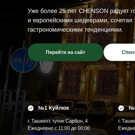
Уже более 25 лет CHENSON радует г
и европейскими шедеврами, сочетая
гастрономическими тенденциями.
Перейти на сайт
Chen
№1 Куйлюк
№
г. Ташкент, тупик Сарбон, 4
​г. Ташк
Ежедневно с 11:00 до 00:00
Ежеднев