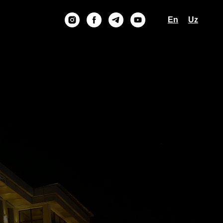
En
Uz